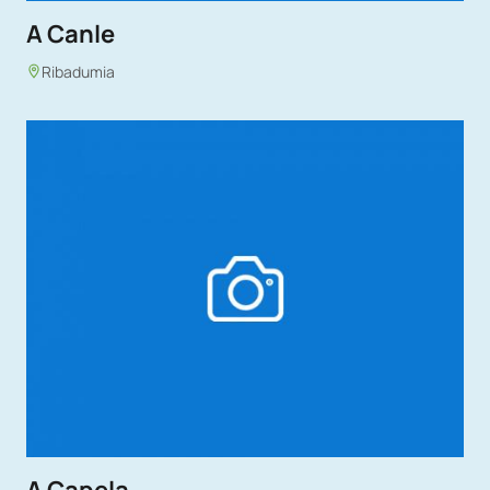
A Canle
Ribadumia