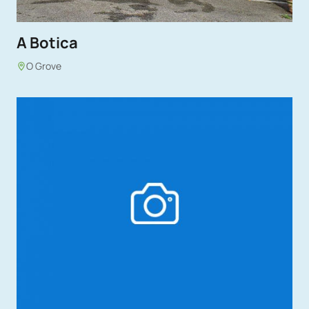
A Botica
O Grove