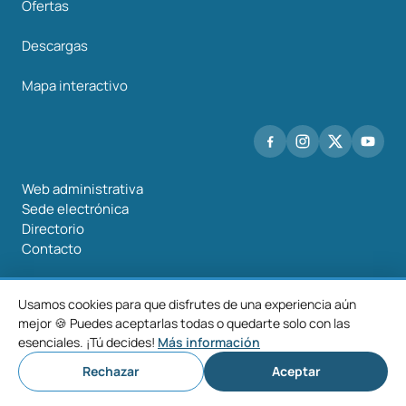
Ofertas
Descargas
Mapa interactivo
Web administrativa
Sede electrónica
Directorio
Contacto
Usamos cookies para que disfrutes de una experiencia aún
mejor 🍪 Puedes aceptarlas todas o quedarte solo con las
©2026 Mancomunidade O Salnés
esenciales. ¡Tú decides!
Más información
Aviso
Política de
Política de
Configurar
legal
privacidad
cookies
cookies
Rechazar
Aceptar