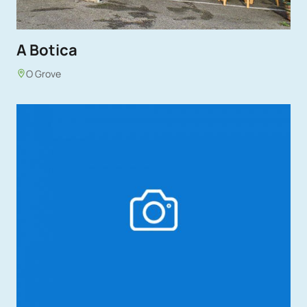
A Botica
O Grove