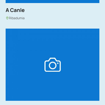
A Canle
Ribadumia