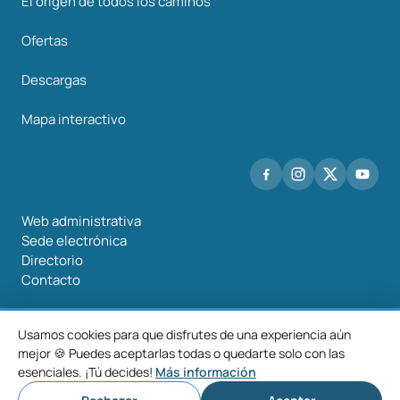
El origen de todos los caminos
Ofertas
Descargas
Mapa interactivo
Web administrativa
Sede electrónica
Directorio
Contacto
Usamos cookies para que disfrutes de una experiencia aún
mejor 🍪 Puedes aceptarlas todas o quedarte solo con las
©2026 Mancomunidade O Salnés
esenciales. ¡Tú decides!
Más información
Aviso
Política de
Política de
Configurar
legal
privacidad
cookies
cookies