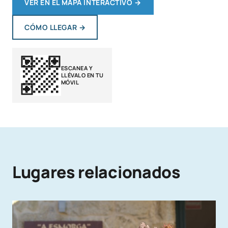
VER EN EL MAPA INTERACTIVO
→
CÓMO LLEGAR
→
ESCANEA Y
LLÉVALO EN TU
MÓVIL
Lugares relacionados