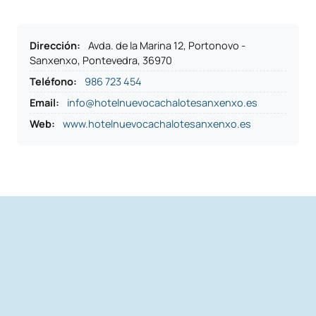
Dirección
:
Avda. de la Marina 12, Portonovo -
Sanxenxo, Pontevedra, 36970
Teléfono
:
986 723 454
Email:
info@hotelnuevocachalotesanxenxo.es
Web:
www.hotelnuevocachalotesanxenxo.es