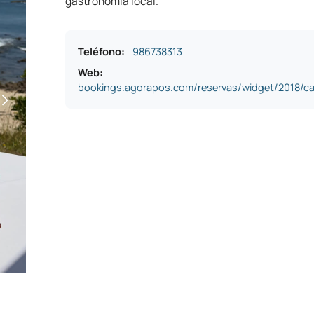
gastronomía local.
Teléfono
:
986738313
Web:
bookings.agorapos.com/reservas/widget/2018/c