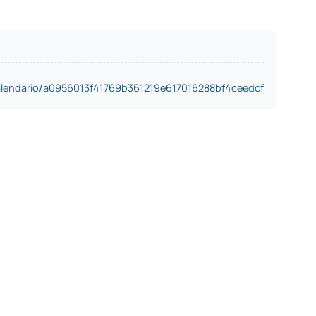
alendario/a0956013f41769b361219e617016288bf4ceedcf