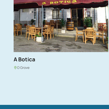
A Botica
O Grove