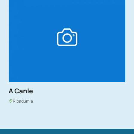
A Canle
Ribadumia