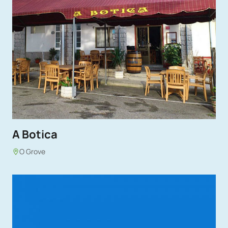
A Botica
O Grove