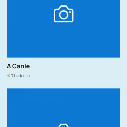
A Canle
Ribadumia