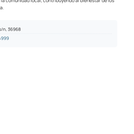
 la comunidad local, contribuyendo al bienestar de los
a.
s/n, 36968
4999