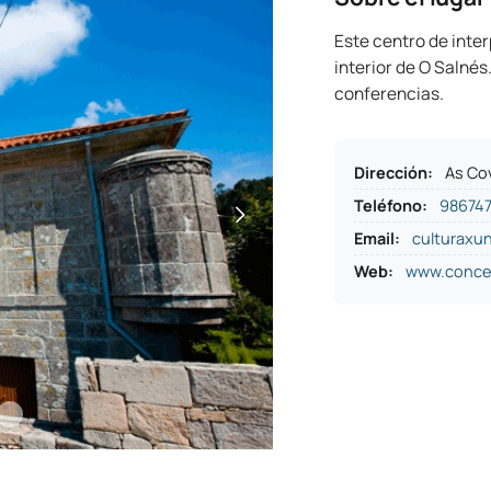
Este centro de inter
interior de O Salnés
conferencias.
Dirección
:
As Co
Teléfono
:
98674
Email:
culturax
Web:
www.conce