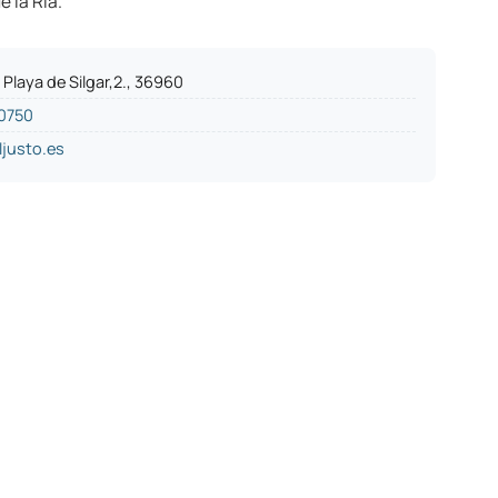
 la Ría.
Playa de Silgar,2., 36960
0750
ljusto.es