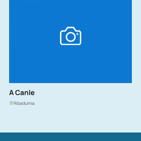
A Canle
Ribadumia