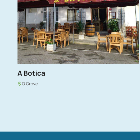
A Botica
O Grove