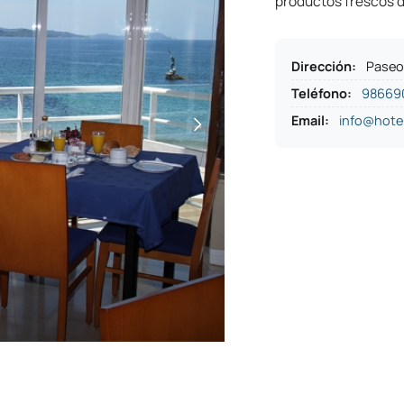
productos frescos de
Dirección
:
Paseo 
Teléfono
:
98669
Email:
info@hote