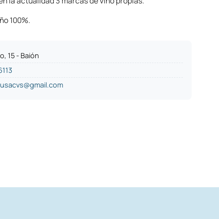
 en la actualidad 3 marcas de vino propias.
iño 100%.
o, 15 - Baión
6113
ousacvs@gmail.com