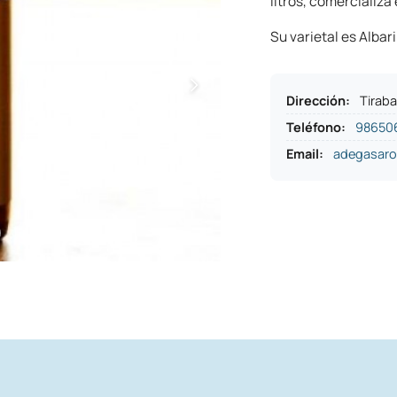
litros, comercializa
Su varietal es Albar
Dirección
:
Tiraba
Teléfono
:
98650
Email:
adegasar