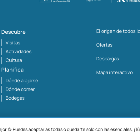
El origen de todos 
Descubre
Visitas
Ofertas
Actividades
Descargas
Cultura
Planifica
Mapa interactivo
Dónde alojarse
Dónde comer
Bodegas
Avis
or 🍪 Puedes aceptarlas todas o quedarte solo con las esenciales. ¡Tú