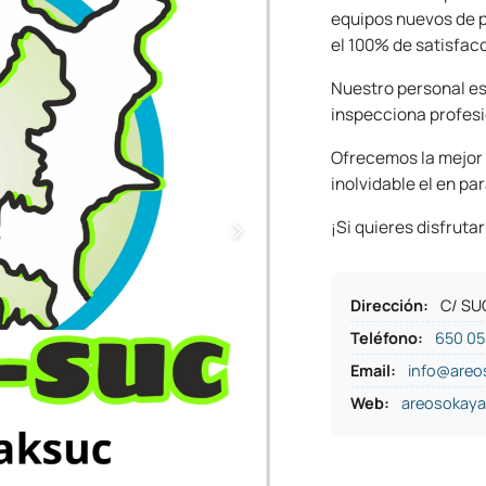
equipos nuevos de pr
el 100% de satisfacc
Nuestro personal es
inspecciona profesi
Ofrecemos la mejor 
inolvidable el en p
¡Si quieres disfruta
Dirección
:
C/ SU
Teléfono
:
650 05
Email:
info@areo
Web:
areosokay