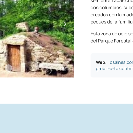
semienterradas cubi
con columpios, sube
creados con la made
peques de la familia.
Esta zona de ocio se
del Parque Forestal d
Web:
osalnes.co
grobit-a-toxa.htm