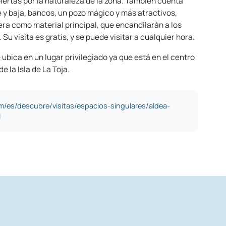
ertas por la naturaleza de la zona. También cuenta
 y baja, bancos, un pozo mágico y más atractivos,
ra como material principal, que encandilarán a los
 Su visita es gratis, y se puede visitar a cualquier hora.
 ubica en un lugar privilegiado ya que está en el centro
e la Isla de La Toja.
m/es/descubre/visitas/espacios-singulares/aldea-
l