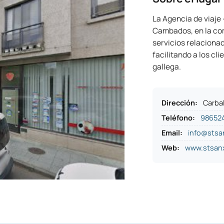
La Agencia de viaj
Cambados, en la com
servicios relacionad
facilitando a los cl
gallega.
Dirección
:
Carbal
Teléfono
:
98652
Email:
info@sts
Web:
www.stsan