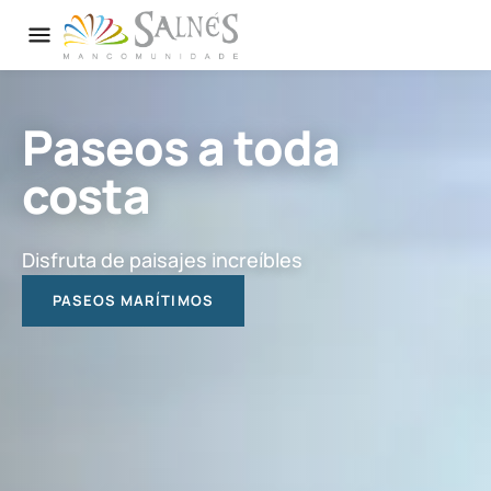
o quizás un paseo
de interior
Rutas de senderismo
SE HACE CAMINO AL ANDAR